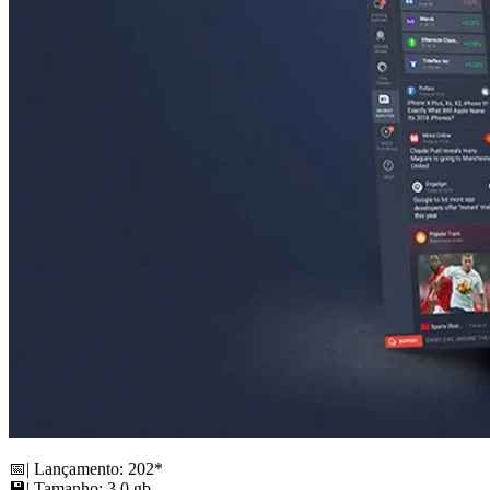
📅| Lançamento: 202*
💾| Tamanho: 3.0 gb