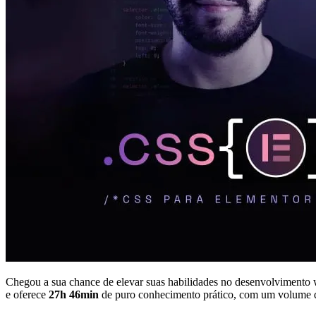
Chegou a sua chance de elevar suas habilidades no desenvolviment
e oferece
27h 46min
de puro conhecimento prático, com um volume