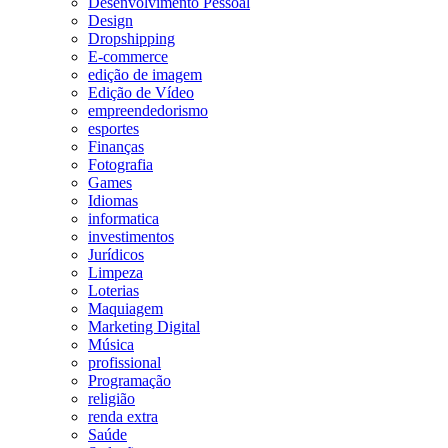
Desenvolvimento Pessoal
Design
Dropshipping
E-commerce
edição de imagem
Edição de Vídeo
empreendedorismo
esportes
Finanças
Fotografia
Games
Idiomas
informatica
investimentos
Jurídicos
Limpeza
Loterias
Maquiagem
Marketing Digital
Música
profissional
Programação
religião
renda extra
Saúde