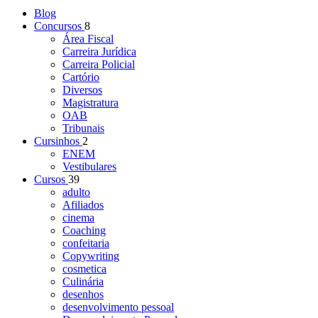
Blog
Concursos
8
Área Fiscal
Carreira Jurídica
Carreira Policial
Cartório
Diversos
Magistratura
OAB
Tribunais
Cursinhos
2
ENEM
Vestibulares
Cursos
39
adulto
Afiliados
cinema
Coaching
confeitaria
Copywriting
cosmetica
Culinária
desenhos
desenvolvimento pessoal