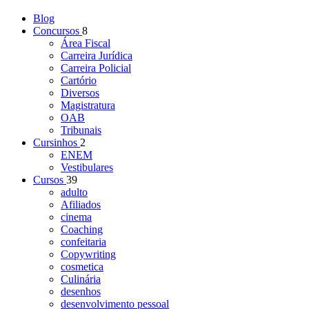
Blog
Concursos
8
Área Fiscal
Carreira Jurídica
Carreira Policial
Cartório
Diversos
Magistratura
OAB
Tribunais
Cursinhos
2
ENEM
Vestibulares
Cursos
39
adulto
Afiliados
cinema
Coaching
confeitaria
Copywriting
cosmetica
Culinária
desenhos
desenvolvimento pessoal