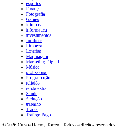
esportes
Finanças
Fotografia
Games
Idiomas
informatica
investimentos
Jurídicos
Limpeza
Loterias
Maquiagem
Marketing Digital
Música
profissional
Programação
religião
renda extra
Saúde
Sedução
trabalho
Trader
Tráfego Pago
© 2026 Cursos Udemy Torrent. Todos os direitos reservados.