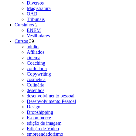
Diversos
Magistratura
OAB
Tribunais
Cursinhos
2
ENEM
Vestibulares
Cursos
39
adulto
Afiliados
cinema
Coaching
confeitaria
Copywriting
cosmetica
Culinária
desenhos
desenvolvimento pessoal
Desenvolvimento Pessoal
Design
Dropshipping
E-commerce
edição de imagem
Edição de Vídeo
empreendedorismo