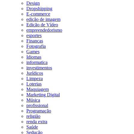
Design
Dropshipping
E-commerce
edição de imagem
Edição de Vídeo
empreendedorismo
esportes
Finanças
Fotografia
Games
Idiomas
informatica
investimentos
Jurídicos
Limpeza
Loterias
Maquiagem
Marketing Digital
Música
profissional
Programação
religião
renda extra
Saúde
Sedução