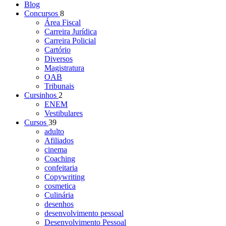
Blog
Concursos
8
Área Fiscal
Carreira Jurídica
Carreira Policial
Cartório
Diversos
Magistratura
OAB
Tribunais
Cursinhos
2
ENEM
Vestibulares
Cursos
39
adulto
Afiliados
cinema
Coaching
confeitaria
Copywriting
cosmetica
Culinária
desenhos
desenvolvimento pessoal
Desenvolvimento Pessoal