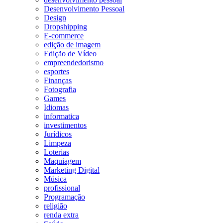
Desenvolvimento Pessoal
Design
Dropshipping
E-commerce
edição de imagem
Edição de Vídeo
empreendedorismo
esportes
Finanças
Fotografia
Games
Idiomas
informatica
investimentos
Jurídicos
Limpeza
Loterias
Maquiagem
Marketing Digital
Música
profissional
Programação
religião
renda extra