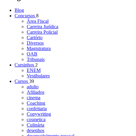
Blog
Concursos
8
Área Fiscal
Carreira Jurídica
Carreira Policial
Cartório
Diversos
Magistratura
OAB
Tribunais
Cursinhos
2
ENEM
Vestibulares
Cursos
39
adulto
Afiliados
cinema
Coaching
confeitaria
Copywriting
cosmetica
Culinária
desenhos
desenvolvimento pessoal