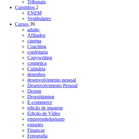
Tribunais
Cursinhos
2
ENEM
Vestibulares
Cursos
39
adulto
Afiliados
cinema
Coaching
confeitaria
Copywriting
cosmetica
Culinária
desenhos
desenvolvimento pessoal
Desenvolvimento Pessoal
Design
Dropshipping
E-commerce
edição de imagem
Edição de Vídeo
empreendedorismo
esportes
Finanças
Fotografia