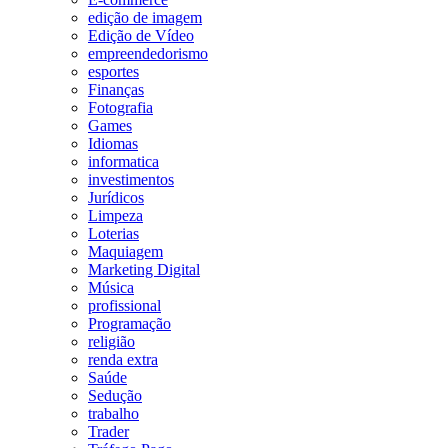
edição de imagem
Edição de Vídeo
empreendedorismo
esportes
Finanças
Fotografia
Games
Idiomas
informatica
investimentos
Jurídicos
Limpeza
Loterias
Maquiagem
Marketing Digital
Música
profissional
Programação
religião
renda extra
Saúde
Sedução
trabalho
Trader