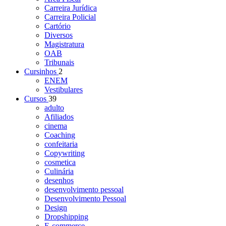
Carreira Jurídica
Carreira Policial
Cartório
Diversos
Magistratura
OAB
Tribunais
Cursinhos
2
ENEM
Vestibulares
Cursos
39
adulto
Afiliados
cinema
Coaching
confeitaria
Copywriting
cosmetica
Culinária
desenhos
desenvolvimento pessoal
Desenvolvimento Pessoal
Design
Dropshipping
E-commerce