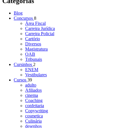
Categorias
Blog
Concursos
8
Área Fiscal
Carreira Jurídica
Carreira Policial
Cartório
Diversos
Magistratura
OAB
Tribunais
Cursinhos
2
ENEM
Vestibulares
Cursos
39
adulto
Afiliados
cinema
Coaching
confeitaria
Copywriting
cosmetica
Culinária
desenhos