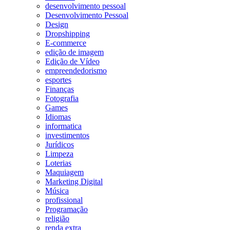
desenvolvimento pessoal
Desenvolvimento Pessoal
Design
Dropshipping
E-commerce
edição de imagem
Edição de Vídeo
empreendedorismo
esportes
Finanças
Fotografia
Games
Idiomas
informatica
investimentos
Jurídicos
Limpeza
Loterias
Maquiagem
Marketing Digital
Música
profissional
Programação
religião
renda extra