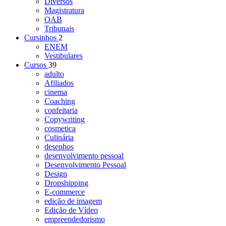
Diversos
Magistratura
OAB
Tribunais
Cursinhos
2
ENEM
Vestibulares
Cursos
39
adulto
Afiliados
cinema
Coaching
confeitaria
Copywriting
cosmetica
Culinária
desenhos
desenvolvimento pessoal
Desenvolvimento Pessoal
Design
Dropshipping
E-commerce
edição de imagem
Edição de Vídeo
empreendedorismo