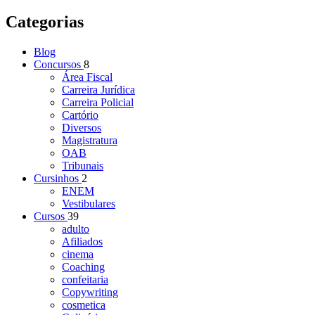
Categorias
Blog
Concursos
8
Área Fiscal
Carreira Jurídica
Carreira Policial
Cartório
Diversos
Magistratura
OAB
Tribunais
Cursinhos
2
ENEM
Vestibulares
Cursos
39
adulto
Afiliados
cinema
Coaching
confeitaria
Copywriting
cosmetica