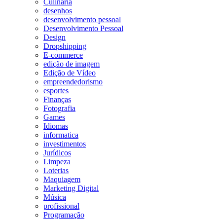
Culinária
desenhos
desenvolvimento pessoal
Desenvolvimento Pessoal
Design
Dropshipping
E-commerce
edição de imagem
Edição de Vídeo
empreendedorismo
esportes
Finanças
Fotografia
Games
Idiomas
informatica
investimentos
Jurídicos
Limpeza
Loterias
Maquiagem
Marketing Digital
Música
profissional
Programação