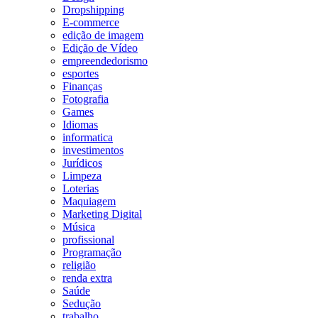
Dropshipping
E-commerce
edição de imagem
Edição de Vídeo
empreendedorismo
esportes
Finanças
Fotografia
Games
Idiomas
informatica
investimentos
Jurídicos
Limpeza
Loterias
Maquiagem
Marketing Digital
Música
profissional
Programação
religião
renda extra
Saúde
Sedução
trabalho