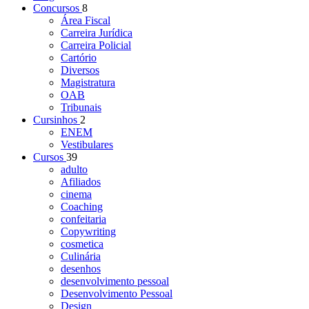
Concursos
8
Área Fiscal
Carreira Jurídica
Carreira Policial
Cartório
Diversos
Magistratura
OAB
Tribunais
Cursinhos
2
ENEM
Vestibulares
Cursos
39
adulto
Afiliados
cinema
Coaching
confeitaria
Copywriting
cosmetica
Culinária
desenhos
desenvolvimento pessoal
Desenvolvimento Pessoal
Design