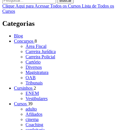
Buscar
Clique Aqui para Acessar Todos os Cursos
Lista de Todos os
Cursos
Categorias
Blog
Concursos
8
Área Fiscal
Carreira Jurídica
Carreira Policial
Cartório
Diversos
Magistratura
OAB
Tribunais
Cursinhos
2
ENEM
Vestibulares
Cursos
39
adulto
Afiliados
cinema
Coaching
confeitaria