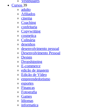
Vestibulares
Cursos
39
adulto
Afiliados
cinema
Coaching
confeitaria
Copywriting
cosmetica
Culinária
desenhos
desenvolvimento pessoal
Desenvolvimento Pessoal
Design
Dropshipping
E-commerce
edição de imagem
Edição de Vídeo
empreendedorismo
esportes
Finanças
Fotografia
Games
Idiomas
informatica