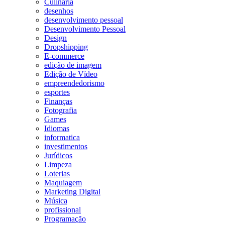
Culinária
desenhos
desenvolvimento pessoal
Desenvolvimento Pessoal
Design
Dropshipping
E-commerce
edição de imagem
Edição de Vídeo
empreendedorismo
esportes
Finanças
Fotografia
Games
Idiomas
informatica
investimentos
Jurídicos
Limpeza
Loterias
Maquiagem
Marketing Digital
Música
profissional
Programação