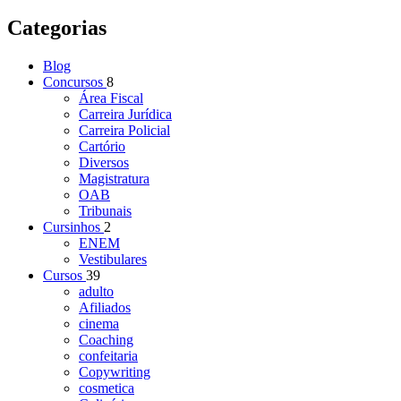
Categorias
Blog
Concursos
8
Área Fiscal
Carreira Jurídica
Carreira Policial
Cartório
Diversos
Magistratura
OAB
Tribunais
Cursinhos
2
ENEM
Vestibulares
Cursos
39
adulto
Afiliados
cinema
Coaching
confeitaria
Copywriting
cosmetica