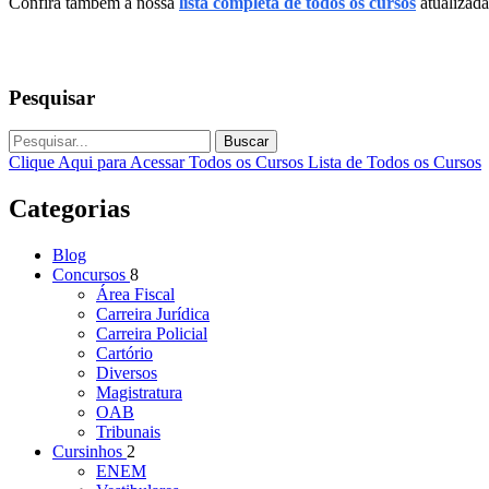
Confira também a nossa
lista completa de todos os cursos
atualizada
Pesquisar
Buscar
Clique Aqui para Acessar Todos os Cursos
Lista de Todos os Cursos
Categorias
Blog
Concursos
8
Área Fiscal
Carreira Jurídica
Carreira Policial
Cartório
Diversos
Magistratura
OAB
Tribunais
Cursinhos
2
ENEM