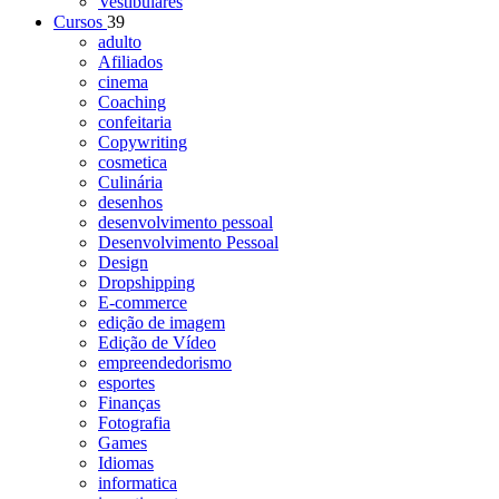
Vestibulares
Cursos
39
adulto
Afiliados
cinema
Coaching
confeitaria
Copywriting
cosmetica
Culinária
desenhos
desenvolvimento pessoal
Desenvolvimento Pessoal
Design
Dropshipping
E-commerce
edição de imagem
Edição de Vídeo
empreendedorismo
esportes
Finanças
Fotografia
Games
Idiomas
informatica