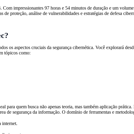
 Com impressionantes 97 horas e 54 minutos de duração e um volume d
 de proteção, análise de vulnerabilidades e estratégias de defesa cibern
ec?
odos os aspectos cruciais da segurança cibernética. Você explorará des
em tópicos como:
eal para quem busca não apenas teoria, mas também aplicação prática. D
 área de segurança da informação. O domínio de ferramentas e metodolo
 internet.