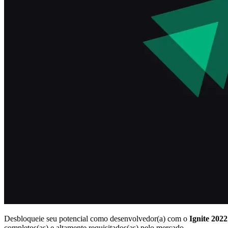
Desbloqueie seu potencial como desenvolvedor(a) com o
Ignite 202
completos(as) e altamente requisitados(as) pelo mercado.