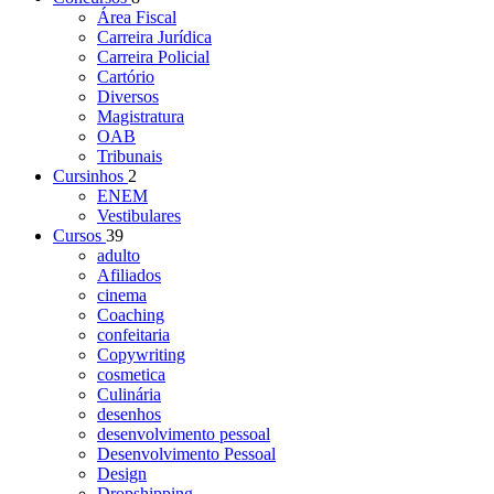
Área Fiscal
Carreira Jurídica
Carreira Policial
Cartório
Diversos
Magistratura
OAB
Tribunais
Cursinhos
2
ENEM
Vestibulares
Cursos
39
adulto
Afiliados
cinema
Coaching
confeitaria
Copywriting
cosmetica
Culinária
desenhos
desenvolvimento pessoal
Desenvolvimento Pessoal
Design
Dropshipping