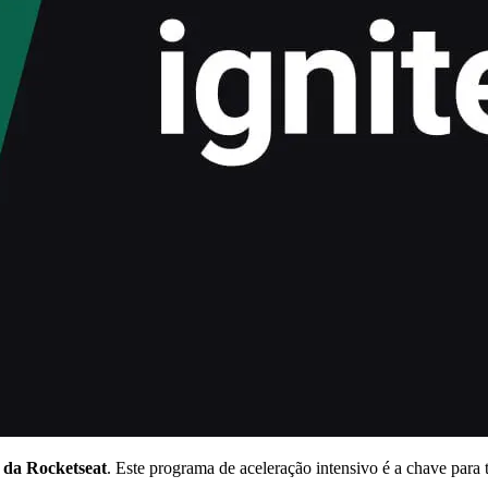
2 da Rocketseat
. Este programa de aceleração intensivo é a chave para 