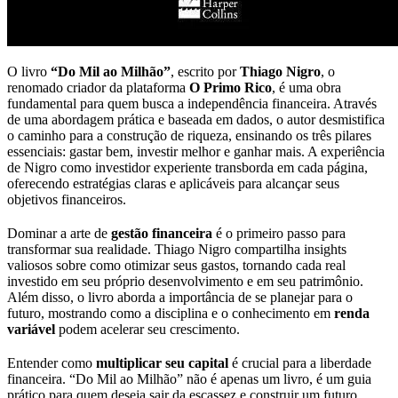
O livro
“Do Mil ao Milhão”
, escrito por
Thiago Nigro
, o
renomado criador da plataforma
O Primo Rico
, é uma obra
fundamental para quem busca a independência financeira. Através
de uma abordagem prática e baseada em dados, o autor desmistifica
o caminho para a construção de riqueza, ensinando os três pilares
essenciais: gastar bem, investir melhor e ganhar mais. A experiência
de Nigro como investidor experiente transborda em cada página,
oferecendo estratégias claras e aplicáveis para alcançar seus
objetivos financeiros.
Dominar a arte de
gestão financeira
é o primeiro passo para
transformar sua realidade. Thiago Nigro compartilha insights
valiosos sobre como otimizar seus gastos, tornando cada real
investido em seu próprio desenvolvimento e em seu patrimônio.
Além disso, o livro aborda a importância de se planejar para o
futuro, mostrando como a disciplina e o conhecimento em
renda
variável
podem acelerar seu crescimento.
Entender como
multiplicar seu capital
é crucial para a liberdade
financeira. “Do Mil ao Milhão” não é apenas um livro, é um guia
prático para quem deseja sair da escassez e construir um futuro