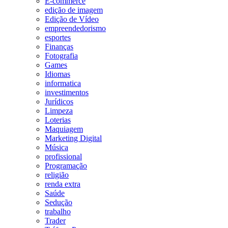
E-commerce
edição de imagem
Edição de Vídeo
empreendedorismo
esportes
Finanças
Fotografia
Games
Idiomas
informatica
investimentos
Jurídicos
Limpeza
Loterias
Maquiagem
Marketing Digital
Música
profissional
Programação
religião
renda extra
Saúde
Sedução
trabalho
Trader