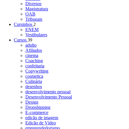
Diversos
Magistratura
OAB
Tribunais
Cursinhos
2
ENEM
Vestibulares
Cursos
39
adulto
Afiliados
cinema
Coaching
confeitaria
Copywriting
cosmetica
Culinária
desenhos
desenvolvimento pessoal
Desenvolvimento Pessoal
Design
Dropshipping
E-commerce
edição de imagem
Edição de Vídeo
empreendedorismo