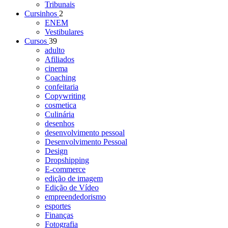
Tribunais
Cursinhos
2
ENEM
Vestibulares
Cursos
39
adulto
Afiliados
cinema
Coaching
confeitaria
Copywriting
cosmetica
Culinária
desenhos
desenvolvimento pessoal
Desenvolvimento Pessoal
Design
Dropshipping
E-commerce
edição de imagem
Edição de Vídeo
empreendedorismo
esportes
Finanças
Fotografia