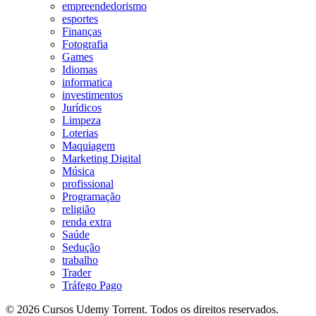
empreendedorismo
esportes
Finanças
Fotografia
Games
Idiomas
informatica
investimentos
Jurídicos
Limpeza
Loterias
Maquiagem
Marketing Digital
Música
profissional
Programação
religião
renda extra
Saúde
Sedução
trabalho
Trader
Tráfego Pago
© 2026 Cursos Udemy Torrent. Todos os direitos reservados.