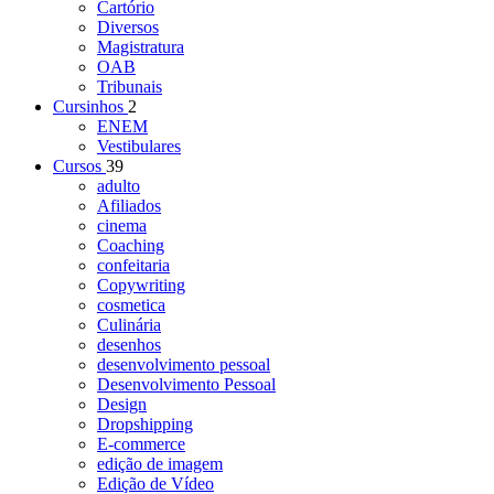
Cartório
Diversos
Magistratura
OAB
Tribunais
Cursinhos
2
ENEM
Vestibulares
Cursos
39
adulto
Afiliados
cinema
Coaching
confeitaria
Copywriting
cosmetica
Culinária
desenhos
desenvolvimento pessoal
Desenvolvimento Pessoal
Design
Dropshipping
E-commerce
edição de imagem
Edição de Vídeo