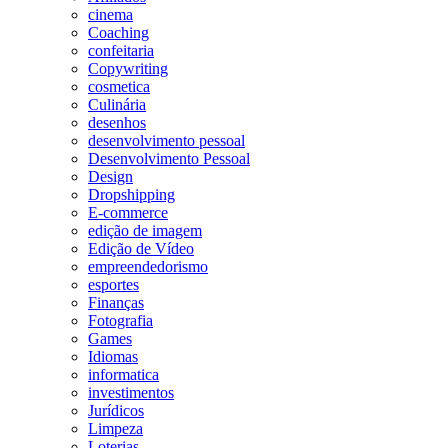
cinema
Coaching
confeitaria
Copywriting
cosmetica
Culinária
desenhos
desenvolvimento pessoal
Desenvolvimento Pessoal
Design
Dropshipping
E-commerce
edição de imagem
Edição de Vídeo
empreendedorismo
esportes
Finanças
Fotografia
Games
Idiomas
informatica
investimentos
Jurídicos
Limpeza
Loterias