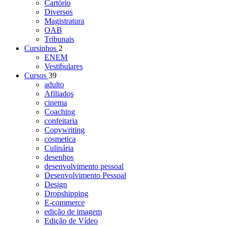
Cartório
Diversos
Magistratura
OAB
Tribunais
Cursinhos
2
ENEM
Vestibulares
Cursos
39
adulto
Afiliados
cinema
Coaching
confeitaria
Copywriting
cosmetica
Culinária
desenhos
desenvolvimento pessoal
Desenvolvimento Pessoal
Design
Dropshipping
E-commerce
edição de imagem
Edição de Vídeo