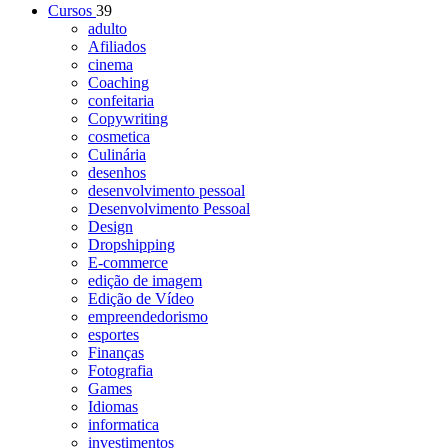
Cursos
39
adulto
Afiliados
cinema
Coaching
confeitaria
Copywriting
cosmetica
Culinária
desenhos
desenvolvimento pessoal
Desenvolvimento Pessoal
Design
Dropshipping
E-commerce
edição de imagem
Edição de Vídeo
empreendedorismo
esportes
Finanças
Fotografia
Games
Idiomas
informatica
investimentos