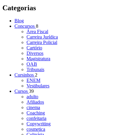
Categorias
Blog
Concursos
8
Área Fiscal
Carreira Jurídica
Carreira Policial
Cartório
Diversos
Magistratura
OAB
Tribunais
Cursinhos
2
ENEM
Vestibulares
Cursos
39
adulto
Afiliados
cinema
Coaching
confeitaria
Copywriting
cosmetica
Culinária