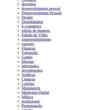
desenhos
desenvolvimento pessoal
Desenvolvimento Pessoal
Design
Dropshipping
E-commerce
edição de imagem
Edição de Vídeo
empreendedorismo
esportes
Finanças
Fotografia
Games
Idiomas
informatica
investimentos
Jurídicos
Limpeza
Loterias
Maquiagem
Marketing Digital
Música
profissional
Programação