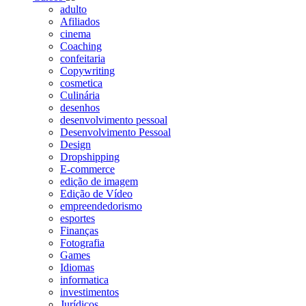
adulto
Afiliados
cinema
Coaching
confeitaria
Copywriting
cosmetica
Culinária
desenhos
desenvolvimento pessoal
Desenvolvimento Pessoal
Design
Dropshipping
E-commerce
edição de imagem
Edição de Vídeo
empreendedorismo
esportes
Finanças
Fotografia
Games
Idiomas
informatica
investimentos
Jurídicos