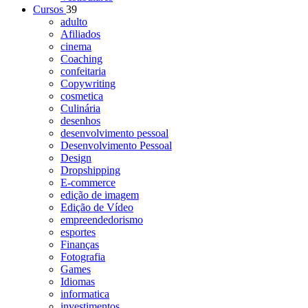
Cursos
39
adulto
Afiliados
cinema
Coaching
confeitaria
Copywriting
cosmetica
Culinária
desenhos
desenvolvimento pessoal
Desenvolvimento Pessoal
Design
Dropshipping
E-commerce
edição de imagem
Edição de Vídeo
empreendedorismo
esportes
Finanças
Fotografia
Games
Idiomas
informatica
investimentos