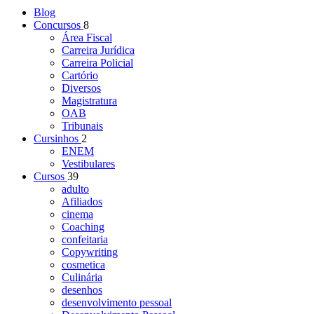
Blog
Concursos
8
Área Fiscal
Carreira Jurídica
Carreira Policial
Cartório
Diversos
Magistratura
OAB
Tribunais
Cursinhos
2
ENEM
Vestibulares
Cursos
39
adulto
Afiliados
cinema
Coaching
confeitaria
Copywriting
cosmetica
Culinária
desenhos
desenvolvimento pessoal