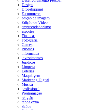
Desenvolvimento Pessoal
Design
Dropshipping
E-commerce
edição de imagem
Edição de Vídeo
empreendedorismo
esportes
Finanças
Fotografia
Games
Idiomas
informatica
investimentos
Jurídicos
Limpeza
Loterias
Maquiagem
Marketing Digital
Música
profissional
Programação
religião
renda extra
Saúde