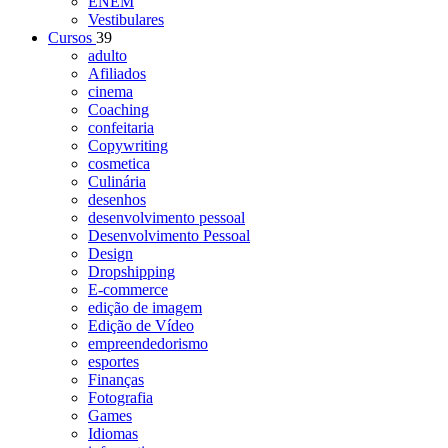
ENEM
Vestibulares
Cursos
39
adulto
Afiliados
cinema
Coaching
confeitaria
Copywriting
cosmetica
Culinária
desenhos
desenvolvimento pessoal
Desenvolvimento Pessoal
Design
Dropshipping
E-commerce
edição de imagem
Edição de Vídeo
empreendedorismo
esportes
Finanças
Fotografia
Games
Idiomas