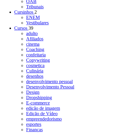
OAB
Tribunais
Cursinhos
2
ENEM
Vestibulares
Cursos
39
adulto
Afiliados
cinema
Coaching
confeitaria
Copywriting
cosmetica
Culinária
desenhos
desenvolvimento pessoal
Desenvolvimento Pessoal
Design
Dropshipping
E-commerce
edição de imagem
Edição de Vídeo
empreendedorismo
esportes
Finanças