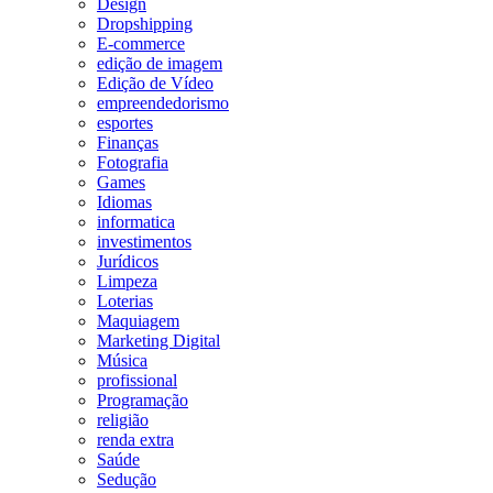
Design
Dropshipping
E-commerce
edição de imagem
Edição de Vídeo
empreendedorismo
esportes
Finanças
Fotografia
Games
Idiomas
informatica
investimentos
Jurídicos
Limpeza
Loterias
Maquiagem
Marketing Digital
Música
profissional
Programação
religião
renda extra
Saúde
Sedução