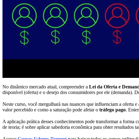
No dinâmico mercado atual, compreender a
Lei da Oferta e Deman
disponível (oferta) e o desejo dos consumidores por ele (demanda). D
Neste curso, você mergulhará nas nuances que influenciam a oferta e
valor percebido e como a saturação pode afetar o
tráfego pago
. Ente
A aplicação prática desses conhecimentos pode transformar a forma c
de teoria; é sobre aplicar sabedoria econômica para obter resultados ta
Acesse
Cursos Udemy Torrent
para baixar todos os cursos online da