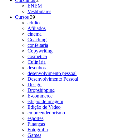
Cursinhos
2
ENEM
Vestibulares
Cursos
39
adulto
Afiliados
cinema
Coaching
confeitaria
Copywriting
cosmetica
Culinária
desenhos
desenvolvimento pessoal
Desenvolvimento Pessoal
Design
Dropshipping
E-commerce
edição de imagem
Edição de Vídeo
empreendedorismo
esportes
Finanças
Fotografia
Games