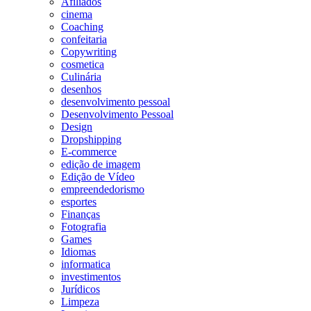
Afiliados
cinema
Coaching
confeitaria
Copywriting
cosmetica
Culinária
desenhos
desenvolvimento pessoal
Desenvolvimento Pessoal
Design
Dropshipping
E-commerce
edição de imagem
Edição de Vídeo
empreendedorismo
esportes
Finanças
Fotografia
Games
Idiomas
informatica
investimentos
Jurídicos
Limpeza