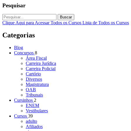
Pesquisar
Buscar
Clique Aqui para Acessar Todos os Cursos
Lista de Todos os Cursos
Categorias
Blog
Concursos
8
Área Fiscal
Carreira Jurídica
Carreira Policial
Cartório
Diversos
Magistratura
OAB
Tribunais
Cursinhos
2
ENEM
Vestibulares
Cursos
39
adulto
Afiliados