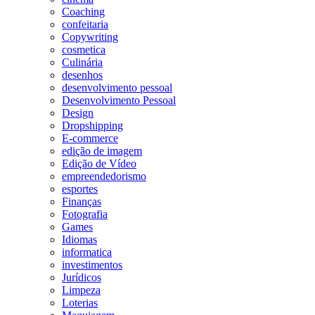
Coaching
confeitaria
Copywriting
cosmetica
Culinária
desenhos
desenvolvimento pessoal
Desenvolvimento Pessoal
Design
Dropshipping
E-commerce
edição de imagem
Edição de Vídeo
empreendedorismo
esportes
Finanças
Fotografia
Games
Idiomas
informatica
investimentos
Jurídicos
Limpeza
Loterias