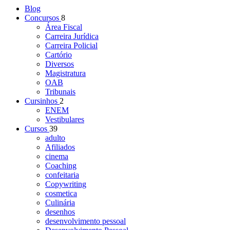
Blog
Concursos
8
Área Fiscal
Carreira Jurídica
Carreira Policial
Cartório
Diversos
Magistratura
OAB
Tribunais
Cursinhos
2
ENEM
Vestibulares
Cursos
39
adulto
Afiliados
cinema
Coaching
confeitaria
Copywriting
cosmetica
Culinária
desenhos
desenvolvimento pessoal