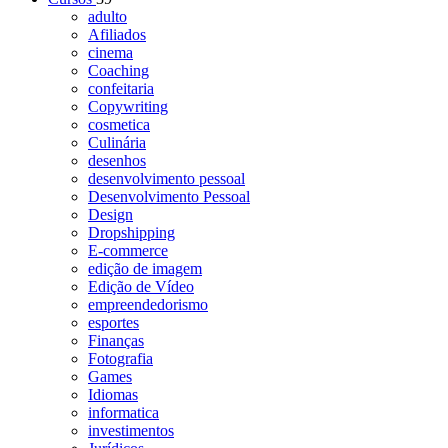
adulto
Afiliados
cinema
Coaching
confeitaria
Copywriting
cosmetica
Culinária
desenhos
desenvolvimento pessoal
Desenvolvimento Pessoal
Design
Dropshipping
E-commerce
edição de imagem
Edição de Vídeo
empreendedorismo
esportes
Finanças
Fotografia
Games
Idiomas
informatica
investimentos