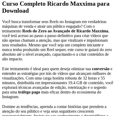
Curso Completo Ricardo Maxxima para
Download
Você busca transformar seus Reels no Instagram em verdadeiras
máquinas de venda e atrair um público engajado? Com o
treinamento
Reels do Zero ao Avançado de Ricardo Maxxima
,
você terá acesso ao passo a passo definitivo para criar vídeos que
não apenas chamam a atenção, mas que viralizam e impulsionam
seus resultados. Mesmo que você seja um completo iniciante e
nunca tenha produzido um Reel sequer, este curso te guiará do zero
absoluto até o nível avançado, capacitando-o a criar conteúdos de
alto impacto.
Este treinamento é ideal para quem deseja otimizar sua
conversão
e
entender as estratégias por trás de vídeos que alcançam milhares de
visualizações. Com uma carga horária robusta de 32 horas e 55
minutos, distribuída em impressionantes 19.4 GB de conteúdo, você
explorará técnicas avançadas de edição, roteirização e o segredo
para uma
tráfego pago
mais eficaz dentro do ecossistema do
Instagram.
Domine as tendências, aprenda a contar histórias que prendem a
atenção do seu público e veja seus seguidores crescerem
exponencialmente. Invista no seu conhecimento e desmistifique a