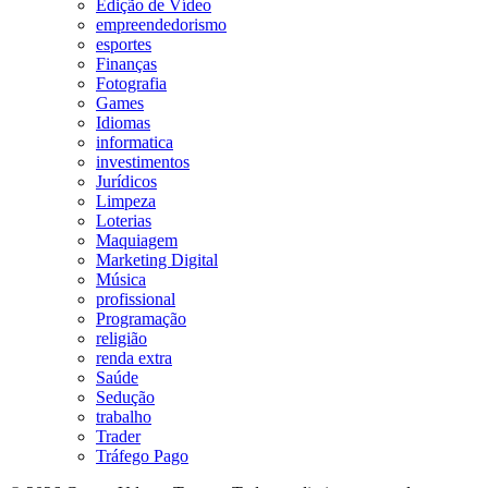
Edição de Vídeo
empreendedorismo
esportes
Finanças
Fotografia
Games
Idiomas
informatica
investimentos
Jurídicos
Limpeza
Loterias
Maquiagem
Marketing Digital
Música
profissional
Programação
religião
renda extra
Saúde
Sedução
trabalho
Trader
Tráfego Pago