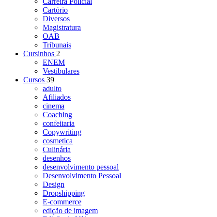
Carreira Policial
Cartório
Diversos
Magistratura
OAB
Tribunais
Cursinhos
2
ENEM
Vestibulares
Cursos
39
adulto
Afiliados
cinema
Coaching
confeitaria
Copywriting
cosmetica
Culinária
desenhos
desenvolvimento pessoal
Desenvolvimento Pessoal
Design
Dropshipping
E-commerce
edição de imagem