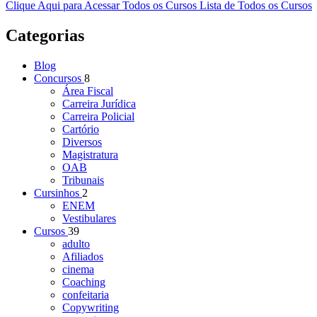
Clique Aqui para Acessar Todos os Cursos
Lista de Todos os Cursos
Categorias
Blog
Concursos
8
Área Fiscal
Carreira Jurídica
Carreira Policial
Cartório
Diversos
Magistratura
OAB
Tribunais
Cursinhos
2
ENEM
Vestibulares
Cursos
39
adulto
Afiliados
cinema
Coaching
confeitaria
Copywriting