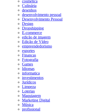
cosmetica
Culinária
desenhos
desenvolvimento pessoal
Desenvolvimento Pessoal
Design
Dropshipping
E-commerce
edição de imagem
Edição de Vídeo
empreendedorismo
esportes
Finanças
Fotografia
Games
Idiomas
informatica
investimentos
Jurídicos
Limpeza
Loterias
Maquiagem
Marketing Digital
Música
profissional