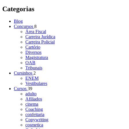
Categorias
Blog
Concursos
8
Área Fiscal
Carreira Jurídica
Carreira Policial
Cartório
Diversos
Magistratura
OAB
Tribunais
Cursinhos
2
ENEM
Vestibulares
Cursos
39
adulto
Afiliados
cinema
Coaching
confeitaria
Copywriting
cosmetica