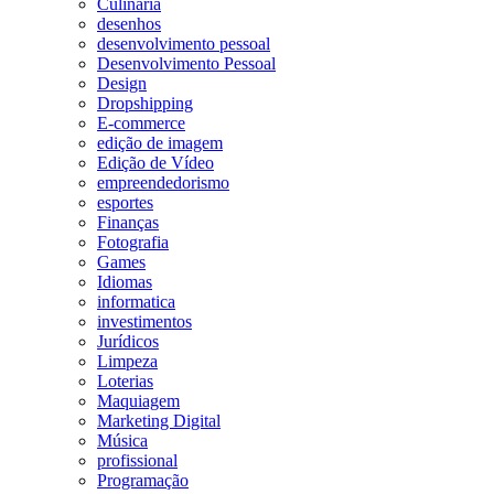
Culinária
desenhos
desenvolvimento pessoal
Desenvolvimento Pessoal
Design
Dropshipping
E-commerce
edição de imagem
Edição de Vídeo
empreendedorismo
esportes
Finanças
Fotografia
Games
Idiomas
informatica
investimentos
Jurídicos
Limpeza
Loterias
Maquiagem
Marketing Digital
Música
profissional
Programação