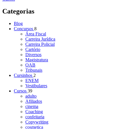
Categorias
Blog
Concursos
8
Área Fiscal
Carreira Jurídica
Carreira Policial
Cartório
Diversos
Magistratura
OAB
Tribunais
Cursinhos
2
ENEM
Vestibulares
Cursos
39
adulto
Afiliados
cinema
Coaching
confeitaria
Copywriting
cosmetica