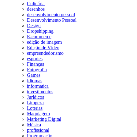
Culinária
desenhos
desenvolvimento pessoal
Desenvolvimento Pessoal
Design
Dropshipping
E-commerce
edição de imagem
Edição de Vídeo
empreendedorismo
esportes
Finanças
Fotografia
Games
Idiomas
informatica
investimentos
Jurídicos
Limpeza
Loterias
Maquiagem
Marketing Digital
Música
profissional
Programação