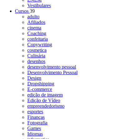
Vestibulares
Cursos
39
adulto
Afiliados
cinema
Coaching
confeitaria
Copywriting
cosmetica
Culinária
desenhos
desenvolvimento pessoal
Desenvolvimento Pessoal
Design
Dropshipping
E-commerce
edição de imagem
Edição de Vídeo
empreendedorismo
esportes
Finanças
Fotografia
Games
Idiomas