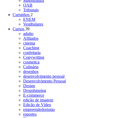
Magistratura
OAB
Tribunais
Cursinhos
2
ENEM
Vestibulares
Cursos
39
adulto
Afiliados
cinema
Coaching
confeitaria
Copywriting
cosmetica
Culinária
desenhos
desenvolvimento pessoal
Desenvolvimento Pessoal
Design
Dropshipping
E-commerce
edição de imagem
Edição de Vídeo
empreendedorismo
esportes