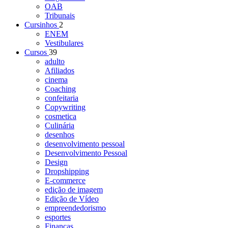
OAB
Tribunais
Cursinhos
2
ENEM
Vestibulares
Cursos
39
adulto
Afiliados
cinema
Coaching
confeitaria
Copywriting
cosmetica
Culinária
desenhos
desenvolvimento pessoal
Desenvolvimento Pessoal
Design
Dropshipping
E-commerce
edição de imagem
Edição de Vídeo
empreendedorismo
esportes
Finanças