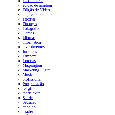
E-commerce
edição de imagem
Edição de Vídeo
empreendedorismo
esportes
Finanças
Fotografia
Games
Idiomas
informatica
investimentos
Jurídicos
Limpeza
Loterias
Maquiagem
Marketing Digital
Música
profissional
Programação
religião
renda extra
Saúde
Sedução
trabalho
Trader