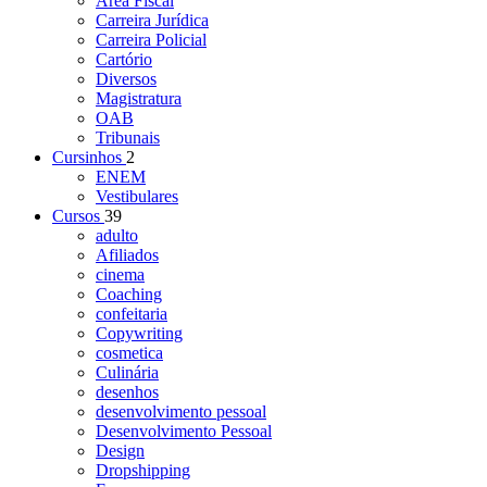
Área Fiscal
Carreira Jurídica
Carreira Policial
Cartório
Diversos
Magistratura
OAB
Tribunais
Cursinhos
2
ENEM
Vestibulares
Cursos
39
adulto
Afiliados
cinema
Coaching
confeitaria
Copywriting
cosmetica
Culinária
desenhos
desenvolvimento pessoal
Desenvolvimento Pessoal
Design
Dropshipping