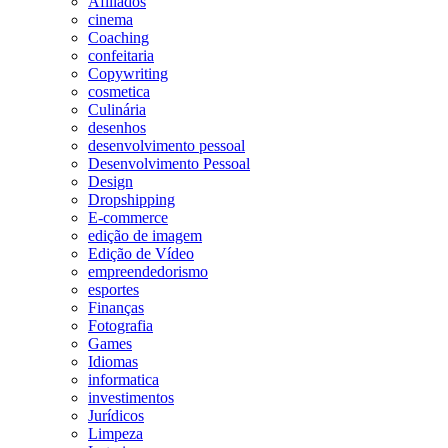
Afiliados
cinema
Coaching
confeitaria
Copywriting
cosmetica
Culinária
desenhos
desenvolvimento pessoal
Desenvolvimento Pessoal
Design
Dropshipping
E-commerce
edição de imagem
Edição de Vídeo
empreendedorismo
esportes
Finanças
Fotografia
Games
Idiomas
informatica
investimentos
Jurídicos
Limpeza