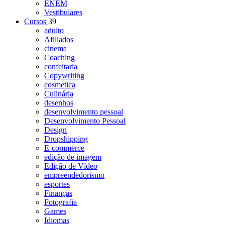
ENEM
Vestibulares
Cursos
39
adulto
Afiliados
cinema
Coaching
confeitaria
Copywriting
cosmetica
Culinária
desenhos
desenvolvimento pessoal
Desenvolvimento Pessoal
Design
Dropshipping
E-commerce
edição de imagem
Edição de Vídeo
empreendedorismo
esportes
Finanças
Fotografia
Games
Idiomas