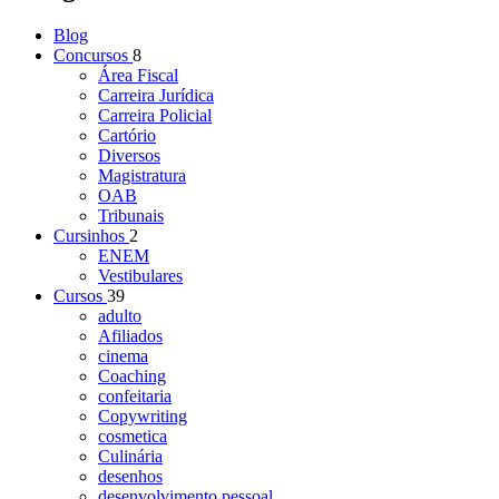
Blog
Concursos
8
Área Fiscal
Carreira Jurídica
Carreira Policial
Cartório
Diversos
Magistratura
OAB
Tribunais
Cursinhos
2
ENEM
Vestibulares
Cursos
39
adulto
Afiliados
cinema
Coaching
confeitaria
Copywriting
cosmetica
Culinária
desenhos
desenvolvimento pessoal