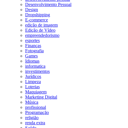
Desenvolvimento Pessoal
Design
Dropshipping
E-commerce
edição de imagem
Edição de Vídeo
empreendedorismo
esportes
Finanças
Fotografia
Games
Idiomas
informatica
investimentos
Jurídicos
Limpeza
Loterias
Maquiagem
Marketing Digital
Música
profissional
Programação
religião
renda extra
Saúde