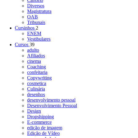
Cartório
Diversos
Magistratura
OAB
Tribunais
Cursinhos
2
ENEM
Vestibulares
Cursos
39
adulto
Afiliados
cinema
Coaching
confeitaria
Copywriting
cosmetica
Culinária
desenhos
desenvolvimento pessoal
Desenvolvimento Pessoal
Design
Dropshipping
E-commerce
edição de imagem
Edição de Vídeo