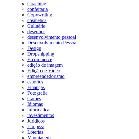
Coaching
confeitaria
Copywriting
cosmetica
Culinária
desenhos
desenvolvimento pessoal
Desenvolvimento Pessoal
Design
Dropshipping
E-commerce
edição de imagem
Edição de Vídeo
empreendedorismo
esportes
Finanças
Fotografia
Games
Idiomas
informatica
investimentos
Jurídicos
Limpeza
Loterias
Maquiagem