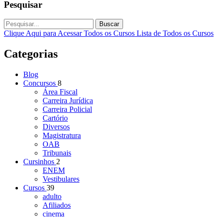
Pesquisar
Buscar
Clique Aqui para Acessar Todos os Cursos
Lista de Todos os Cursos
Categorias
Blog
Concursos
8
Área Fiscal
Carreira Jurídica
Carreira Policial
Cartório
Diversos
Magistratura
OAB
Tribunais
Cursinhos
2
ENEM
Vestibulares
Cursos
39
adulto
Afiliados
cinema